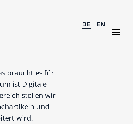
DE
EN
s braucht es für
m ist Digitale
reich stellen wir
achartikeln und
tert wird.