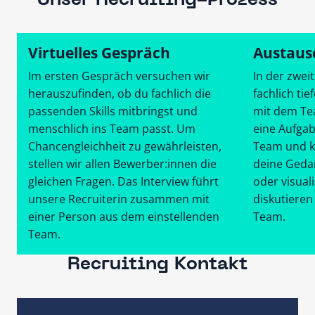
Unser Recruiting-Prozess
Virtuelles Gespräch
Austaus
Im ersten Gespräch versuchen wir
In der zwei
herauszufinden, ob du fachlich die
fachlich ti
passenden Skills mitbringst und
mit dem Tea
menschlich ins Team passt. Um
eine Aufga
Chancengleichheit zu gewährleisten,
Team und k
stellen wir allen Bewerber:innen die
deine Geda
gleichen Fragen. Das Interview führt
oder visual
unsere Recruiterin zusammen mit
diskutieren
einer Person aus dem einstellenden
Team.
Team.
Recruiting Kontakt